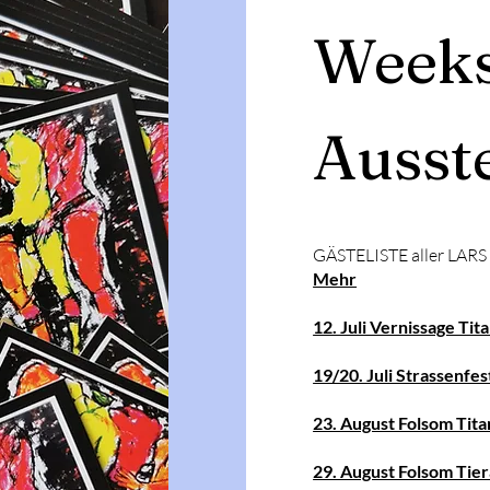
Week
Ausst
GÄSTELISTE aller LARS
Mehr
12.⁠ ⁠Juli Vernissage Ti
19/20. Juli Strassenfe
23.⁠ ⁠August Folsom Tit
29.⁠ ⁠August Folsom Tie