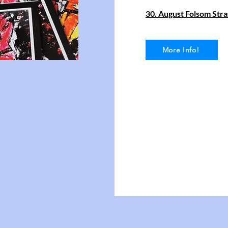
30.⁠ ⁠August Folsom Str
More Info!