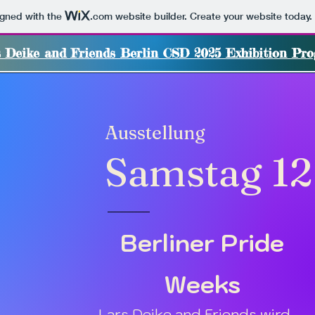
igned with the
.com
website builder. Create your website today.
 Deike and Friends Berlin CSD 2025 Exhibition Pr
Ausstellung
Samstag 12 
Berliner Pride
Weeks
Lars Deike and Friends wird