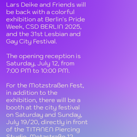
Lars Deike and Friends will
be back with a colorful
exhibition at Berlin's Pride
Week, CSD BERLIN 2025,
and the 31st Lesbian and
Gay City Festival.
The opening reception is
Saturday, July 12, from
7:00 PM to 10:00 PM.
For the Motzstraßen Fest,
in addition to the
exhibition, there will be a
booth at the city festival
on Saturday and Sunday,
July 19/20, directly in front
of the TITANEN Piercing
Studio, Motzstraße 12.