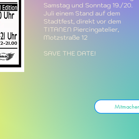
Samstag und Sonntag 19./20.
Juli einem Stand auf dem
Stadtfest, direkt vor dem
TITANEN Piercingatelier,
Motzstraße 12
SAVE THE DATE!
Mitmache